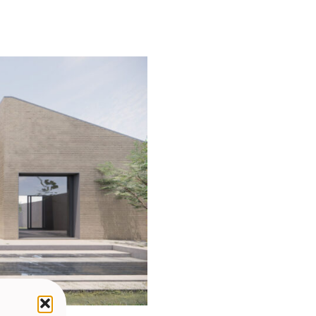
ntime : un cœur ouvert sur
ntières s’effacent. C’est un
 offrant un refuge de paix