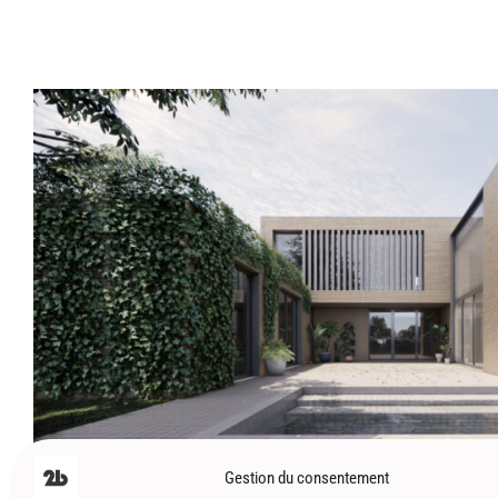
Toulouse (31) – Maison patio – HDLI
La maison à patio d’architecte, c’est l’élégance de l’i
le ciel, un jardin secret où la lumière danse et les fro
cocon de sérénité, où l’architecture épouse la nature,
et de beauté.
Architecture
,
Maisons
Gestion du consentement