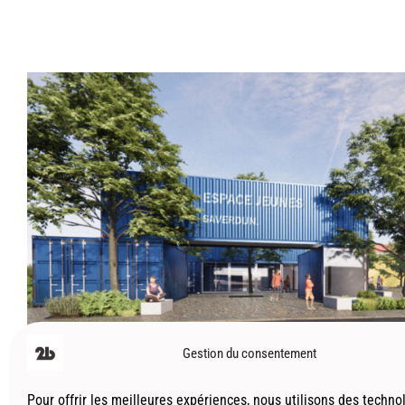
Saverdun (09) – Espace jeunes – Archit
L’architecture containers, une approche de constructi
containers maritimes pour créer des espaces de vie et
durables. Cette méthode offre une flexibilité de conce
construction et une mobilité potentielle, tout en rédui
environnemental. Les applications sont variées, allan
individuelles aux espaces commerciaux et équipement
présentant des avantages tels que des coûts potentie
esthétique contemporaine, l’architecture conteneur d
liés à l’isolation, à la gestion de la condensation et 
représente une alternative viable et créative pour des
modernes et écologiques.
Gestion du consentement
Architecture
,
Espaces publics
Pour offrir les meilleures expériences, nous utilisons des techno