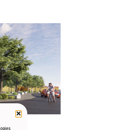
ecture Containers
on innovante, réutilise des
 de travail modulaires et
ption, une rapidité de
sant l’impact
t des habitations
s publics. Bien que
llement inférieurs et une
oit surmonter des défis
aux réglementations. Elle
 projets de construction
logies