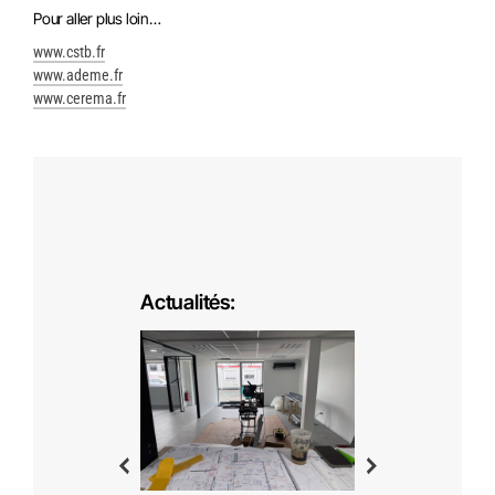
Pour aller plus loin…
www.cstb.fr
www.ademe.fr
www.cerema.fr
Actualités:
1) – Appartement – A10