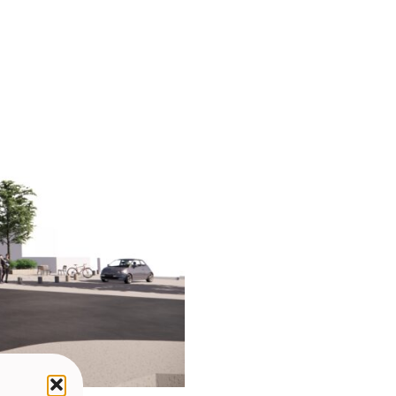
C
ménagements urbains ligne