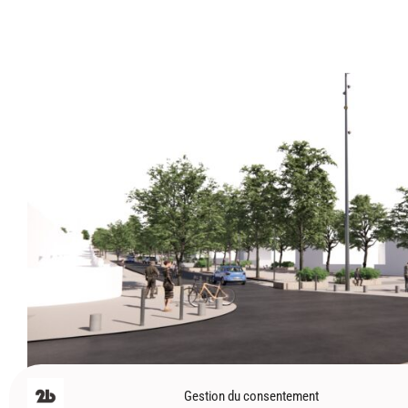
BALMA (31) – Espaces publics – Ligne 
Mission de maîtrise d'oeuvre - Espaces publics et A
c - 2022-2023 Programme: Projet...
Urbanisme
,
Espaces publics
Gestion du consentement