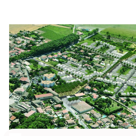
Marsillargues (34) – ZAC de la Laune
Zac de la Laune - Zone d'aménagement concerté- 20
d'aménagement du quartier de la...
Urbanisme