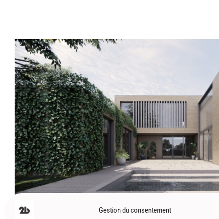
Toulouse (31) – Maison patio – HDLI
La maison à patio d’architecte, c’est l’élégance de l’i
le ciel, un jardin secret où la lumière danse et les fro
cocon de sérénité, où l’architecture épouse la nature,
et de beauté.
Architecture
,
Maisons
Gestion du consentement