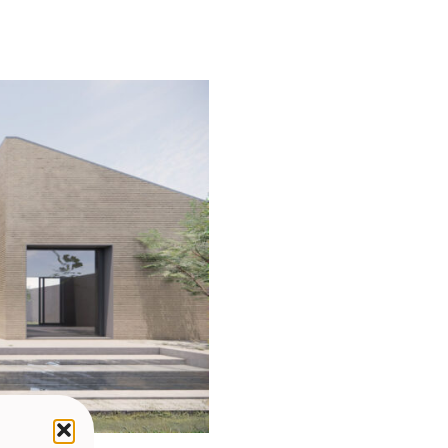
ntime : un cœur ouvert sur
ntières s’effacent. C’est un
 offrant un refuge de paix