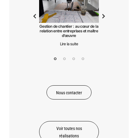
1) – Appartement – A10
Jardin de l’Arsenal -
Gestion de chantier : au cœur de la
Lire la suite
sous‑traitance – C
relation entre entreprises et maître
Urbanisme & Espace
d’œuvre
Lire la suite
Lire la suite
Nous contacter
Voir toutes nos
réalisations