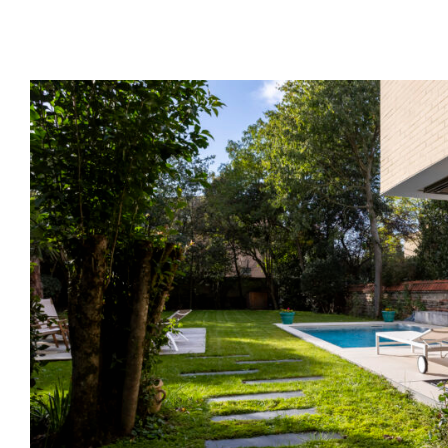
Toulouse (31) – Extension Villa – Avenue
Architecture contemporaine, construction d’une exten
villa dans le quartier du busca à Toulouse
Architecture
,
Extensions