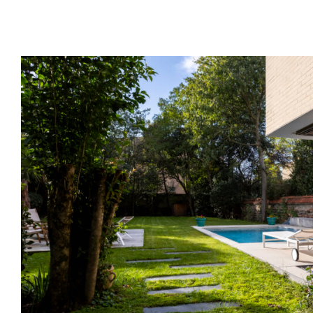
Toulouse (31) – Extension Villa – Avenue
Architecture contemporaine, construction d’une exten
villa dans le quartier du busca à Toulouse
Architecture
,
Extensions