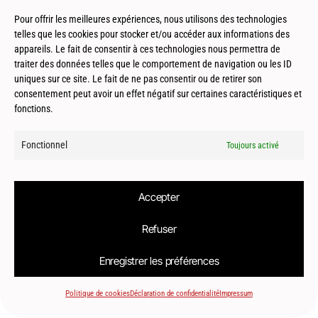
Pour offrir les meilleures expériences, nous utilisons des technologies
Toulouse (31) – Surélévation S01 – Rue
telles que les cookies pour stocker et/ou accéder aux informations des
Bernard Palissy
appareils. Le fait de consentir à ces technologies nous permettra de
traiter des données telles que le comportement de navigation ou les ID
uniques sur ce site. Le fait de ne pas consentir ou de retirer son
consentement peut avoir un effet négatif sur certaines caractéristiques et
fonctions.
Fonctionnel
Toujours activé
© 2026
Le2bis Atelier | Architecte Toulouse-Montpellier-Biarritz
Accepter
Refuser
Enregistrer les préférences
Politique de cookies
Déclaration de confidentialité
Impressum