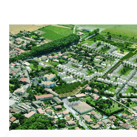
Marsillargues (34) – ZAC de la Laune
Zac de la Laune - Zone d'aménagement concerté- 20
d'aménagement du quartier de la...
Urbanisme