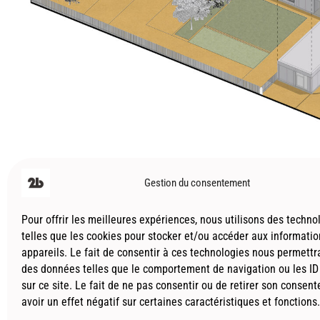
Cette proposition est à la fois fonctionnelle, technol
l’environnement, tout en véhiculant une image de mar
Architecture
Gestion du consentement
Pour offrir les meilleures expériences, nous utilisons des techno
telles que les cookies pour stocker et/ou accéder aux informati
appareils. Le fait de consentir à ces technologies nous permettra
© 2026
Le2bis Atelier | Architecte Toulouse-Montpe
des données telles que le comportement de navigation ou les ID
sur ce site. Le fait de ne pas consentir ou de retirer son consen
avoir un effet négatif sur certaines caractéristiques et fonctions.
Actualités
Projets
Contact
Prestations