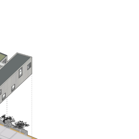
activités –
ction et le
 de leurs bureaux
eur engagement envers