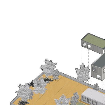
Saint Sulpice (31) – Tertiaire – Locaux d’
Genimap
Pour Genimap, une entreprise spécialisée dans la déte
géoréférencement d’ouvrages enterrés, l’architecture
tertiaires doit refléter leur expertise technique et l
l’innovation et la durabilité.