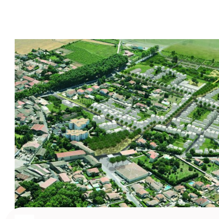
Marsillargues (34) – ZAC de la Laune
Zac de la Laune - Zone d'aménagement concerté- 20
d'aménagement du quartier de la...
Urbanisme