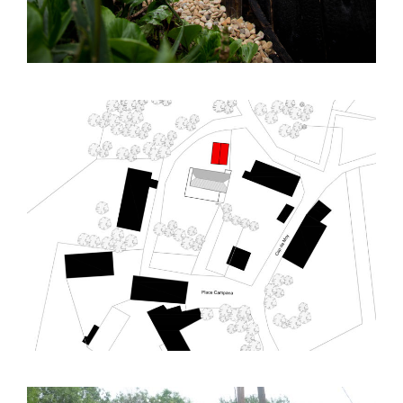
Saint Pastou (65) – Réhabilitation – R03