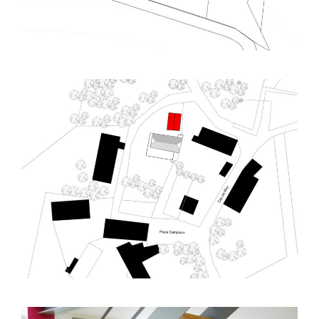
Saint Pastou (65) – Réhabilitation – R03