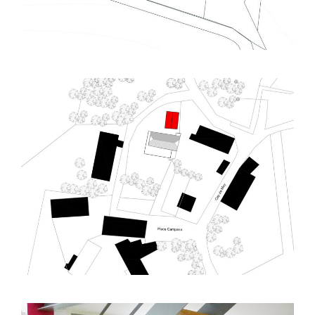
Saint Pastou (65) – Réhabilitation – R03