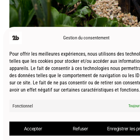
Gestion du consentement
Pour offrir les meilleures expériences, nous utilisons des techno
telles que les cookies pour stocker et/ou accéder aux informati
appareils. Le fait de consentir à ces technologies nous permettra
© 2026
Le2bis Atelier | Architecte Toulouse-Montpe
des données telles que le comportement de navigation ou les ID
sur ce site. Le fait de ne pas consentir ou de retirer son consen
avoir un effet négatif sur certaines caractéristiques et fonctions.
Actualités
Projets
Contact
Prestations
Fonctionnel
Zone d’intervention
Mentions Légales
Toujour
Politique de confidentialité
Politique de cookie
Accepter
Refuser
Enregistrer les 