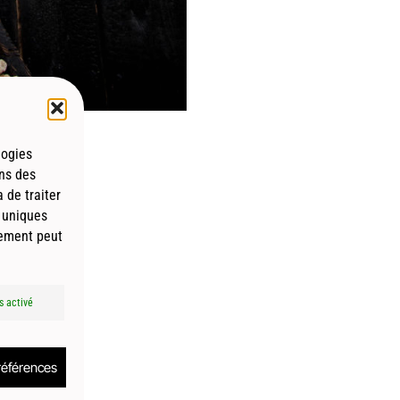
logies
ons des
 de traiter
llier-Biarritz
 uniques
tement peut
s activé
s (UE)
préférences