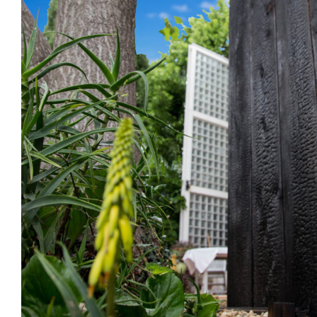
Saint Georges d’Orques (34) – Extensio
Extension villa PL - "Il est temps d'agir" - 2018 Prog
fonctionnelle et Agrandissement d'une...
Architecture
,
Extensions