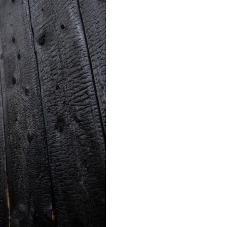
n – E01
ramme: Extension