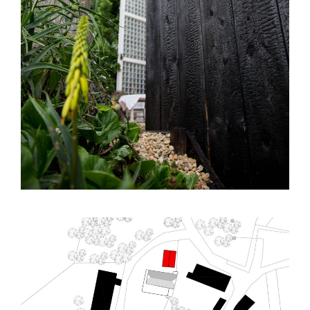
– E01