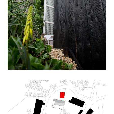
– E01